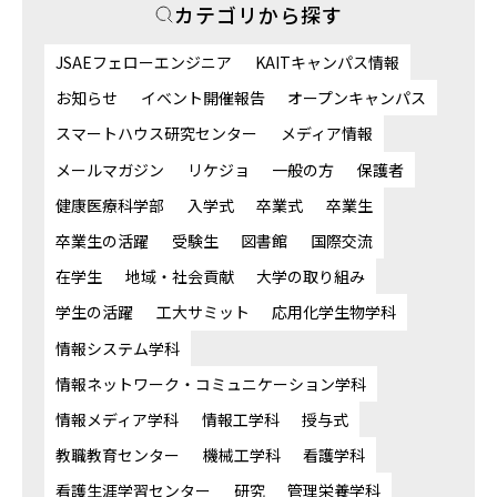
カテゴリから探す
JSAEフェローエンジニア
KAITキャンパス情報
お知らせ
イベント開催報告
オープンキャンパス
スマートハウス研究センター
メディア情報
メールマガジン
リケジョ
一般の方
保護者
健康医療科学部
入学式
卒業式
卒業生
卒業生の活躍
受験生
図書館
国際交流
在学生
地域・社会貢献
大学の取り組み
学生の活躍
工大サミット
応用化学生物学科
情報システム学科
情報ネットワーク・コミュニケーション学科
情報メディア学科
情報工学科
授与式
教職教育センター
機械工学科
看護学科
看護生涯学習センター
研究
管理栄養学科