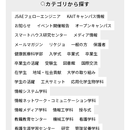
カテゴリから探す
JSAEフェローエンジニア
KAITキャンパス情報
お知らせ
イベント開催報告
オープンキャンパス
スマートハウス研究センター
メディア情報
メールマガジン
リケジョ
一般の方
保護者
健康医療科学部
入学式
卒業式
卒業生
卒業生の活躍
受験生
図書館
国際交流
在学生
地域・社会貢献
大学の取り組み
学生の活躍
工大サミット
応用化学生物学科
情報システム学科
情報ネットワーク・コミュニケーション学科
情報メディア学科
情報工学科
授与式
教職教育センター
機械工学科
看護学科
看護生涯学習センター
研究
管理栄養学科