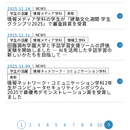
2025.11.14
NEWS
学生の活躍
情報メディア学科
表彰
→
情報メディア学科の学生が「建築文化週間 学生
グランプリ2025」で審査員賞を受賞
2025.11.11
NEWS
学生の活躍
情報メディア学科
情報工学科
田園調布学園大学と手話学習支援ツールの評価
→
実験を開始しました ― AIを活用した手話学習の
新しいかたちを目指して ―
2025.11.04
NEWS
学生の活躍
情報ネットワーク・コミュニケーション学科
表彰
→
情報ネットワーク・コミュニケーション学科2年
生がコンピュータセキュリティシンポジウム
2025で最優秀デモンストレーション賞を受賞し
ました
1
2
3
4
5
6
7
8
9
10