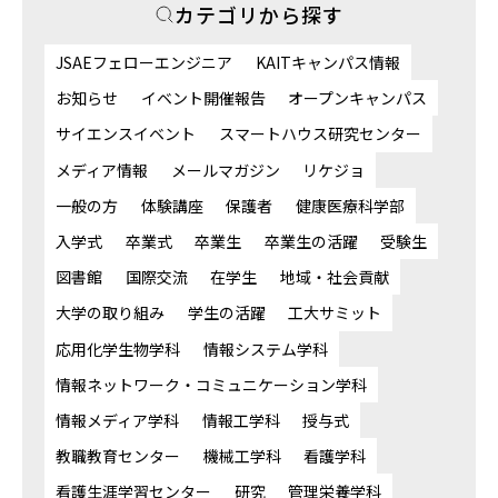
カテゴリから探す
JSAEフェローエンジニア
KAITキャンパス情報
お知らせ
イベント開催報告
オープンキャンパス
サイエンスイベント
スマートハウス研究センター
メディア情報
メールマガジン
リケジョ
一般の方
体験講座
保護者
健康医療科学部
入学式
卒業式
卒業生
卒業生の活躍
受験生
図書館
国際交流
在学生
地域・社会貢献
大学の取り組み
学生の活躍
工大サミット
応用化学生物学科
情報システム学科
情報ネットワーク・コミュニケーション学科
情報メディア学科
情報工学科
授与式
教職教育センター
機械工学科
看護学科
看護生涯学習センター
研究
管理栄養学科