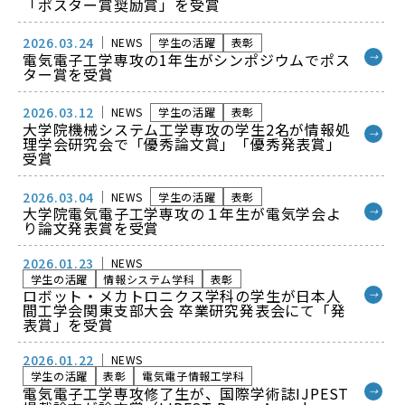
「ポスター賞奨励賞」を受賞
2026.03.24
NEWS
学生の活躍
表彰
電気電子工学専攻の1年生がシンポジウムでポス
→
ター賞を受賞
2026.03.12
NEWS
学生の活躍
表彰
大学院機械システム工学専攻の学生2名が情報処
→
理学会研究会で「優秀論文賞」「優秀発表賞」
受賞
2026.03.04
NEWS
学生の活躍
表彰
大学院電気電子工学専攻の１年生が電気学会よ
→
り論文発表賞を受賞
2026.01.23
NEWS
学生の活躍
情報システム学科
表彰
ロボット・メカトロニクス学科の学生が日本人
→
間工学会関東支部大会 卒業研究発表会にて「発
表賞」を受賞
2026.01.22
NEWS
学生の活躍
表彰
電気電子情報工学科
電気電子工学専攻修了生が、国際学術誌IJPEST
→