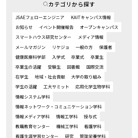
カテゴリから探す
JSAEフェローエンジニア
KAITキャンパス情報
お知らせ
イベント開催報告
オープンキャンパス
スマートハウス研究センター
メディア情報
メールマガジン
リケジョ
一般の方
保護者
健康医療科学部
入学式
卒業式
卒業生
卒業生の活躍
受験生
図書館
国際交流
在学生
地域・社会貢献
大学の取り組み
学生の活躍
工大サミット
応用化学生物学科
情報システム学科
情報ネットワーク・コミュニケーション学科
情報メディア学科
情報工学科
授与式
教職教育センター
機械工学科
看護学科
看護生涯学習センター
研究
管理栄養学科