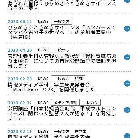
募された皆様：ひらめき☆ときめきサイエンス
当日のご案内
2023.06.12
NEWS
一般の方
ひらめき☆ときめきサイエンス「メタバースで
→
タンパク質分子の世界へ！」の参加者募集中
（先着順）
2023.04.20
NEWS
一般の方
管理栄養学科の菅野丈夫教授が「慢性腎臓病の
→
食事療法」についての市民公開講座で講師を担
当します
2023.02.28
NEWS
一般の方
研究
情報メディア学科 学生成果発表会
→
「MediaExpo 2023」を開催しました
2023.02.22
NEWS
メディア情報
一般の方
公開講座「日本特撮黄金時代 平成ウルトラシ
→
リーズに関わった監督２人が語る！」を開催し
ました
2023.02.13
NEWS
一般の方
在学生
情報メディア学科 学生成果発表会
→