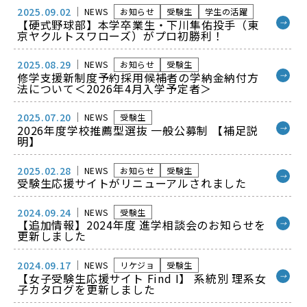
2025.09.02
NEWS
お知らせ
受験生
学生の活躍
【硬式野球部】本学卒業生・下川隼佑投手（東
→
京ヤクルトスワローズ）がプロ初勝利！
2025.08.29
NEWS
お知らせ
受験生
修学支援新制度予約採用候補者の学納金納付方
→
法について＜2026年4月入学予定者＞
2025.07.20
NEWS
受験生
2026年度学校推薦型選抜 一般公募制 【補足説
→
明】
2025.02.28
NEWS
お知らせ
受験生
→
受験生応援サイトがリニューアルされました
2024.09.24
NEWS
受験生
【追加情報】2024年度 進学相談会のお知らせを
→
更新しました
2024.09.17
NEWS
リケジョ
受験生
【女子受験生応援サイト Find I】 系統別 理系女
→
子カタログを更新しました