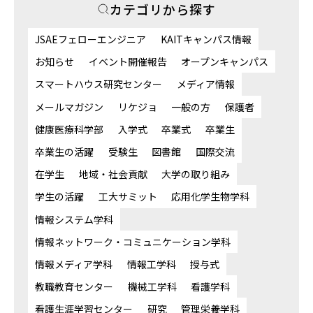
カテゴリから探す
JSAEフェローエンジニア
KAITキャンパス情報
お知らせ
イベント開催報告
オープンキャンパス
スマートハウス研究センター
メディア情報
メールマガジン
リケジョ
一般の方
保護者
健康医療科学部
入学式
卒業式
卒業生
卒業生の活躍
受験生
図書館
国際交流
在学生
地域・社会貢献
大学の取り組み
学生の活躍
工大サミット
応用化学生物学科
情報システム学科
情報ネットワーク・コミュニケーション学科
情報メディア学科
情報工学科
授与式
教職教育センター
機械工学科
看護学科
看護生涯学習センター
研究
管理栄養学科