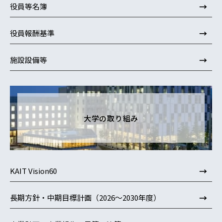
→
役員等名簿
→
役員報酬基準
→
施設設備等
大学の取り組み
→
KAIT Vision60
→
長期方針・中期目標計画（2026～2030年度）