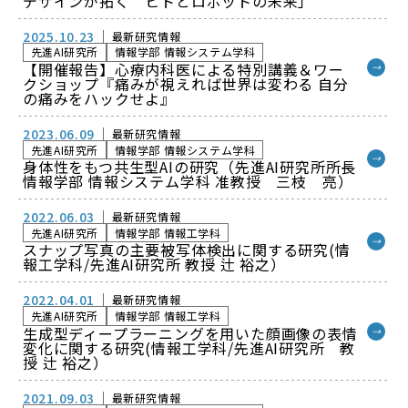
デザインが拓く ヒトとロボットの未来」
2025.10.23
最新研究情報
先進AI研究所
情報学部 情報システム学科
【開催報告】心療内科医による特別講義＆ワー
→
クショップ『痛みが視えれば世界は変わる 自分
の痛みをハックせよ』
2023.06.09
最新研究情報
先進AI研究所
情報学部 情報システム学科
→
身体性をもつ共生型AIの研究（先進AI研究所所長
情報学部 情報システム学科 准教授 三枝 亮）
2022.06.03
最新研究情報
先進AI研究所
情報学部 情報工学科
→
スナップ写真の主要被写体検出に関する研究(情
報工学科/先進AI研究所 教授 辻 裕之）
2022.04.01
最新研究情報
先進AI研究所
情報学部 情報工学科
生成型ディープラーニングを用いた顔画像の表情
→
変化に関する研究(情報工学科/先進AI研究所 教
授 辻 裕之）
2021.09.03
最新研究情報