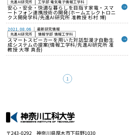
先進AI研究所
工学部 電気電子情報工学科
安心・安全・快適な暮らしを目指す家電・スマ
→
ートフォン連携技術の開発(ホームエレクトロニ
クス開発学科/先進AI研究所 准教授 杉村 博)
2021.08.06
最新研究情報
先進AI研究所
情報学部 情報工学科
スマートスピーカーを用いた対話型漫才自動生
→
成システムの提案(情報工学科/先進AI研究所 准
教授 大塚 真吾)
1
〒243-0292 神奈川県厚木市下荻野1030