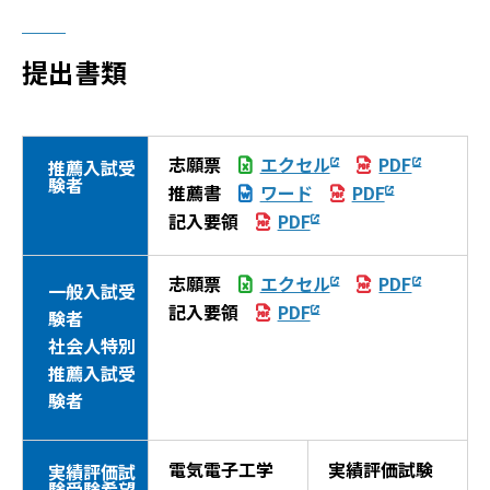
提出書類
志願票
エクセル
PDF
推薦入試受
験者
推薦書
ワード
PDF
記入要領
PDF
志願票
エクセル
PDF
一般入試受
記入要領
PDF
験者
社会人特別
推薦入試受
験者
電気電子工学
実績評価試験
実績評価試
験受験希望