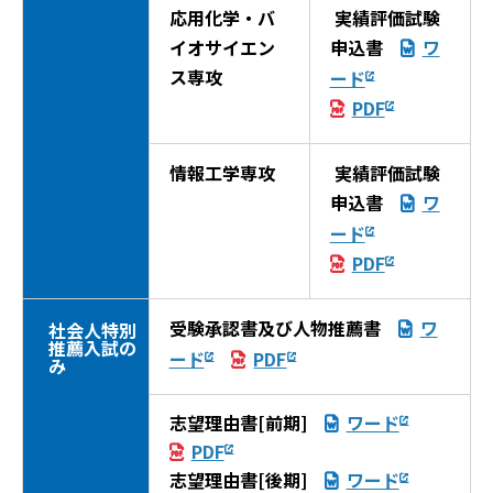
応用化学・バ
実績評価試験
イオサイエン
申込書
ワ
ス専攻
ード
PDF
情報工学専攻
実績評価試験
申込書
ワ
ード
PDF
受験承認書及び人物推薦書
ワ
社会人特別
推薦入試の
ード
PDF
み
志望理由書[前期]
ワード
PDF
志望理由書[後期]
ワード